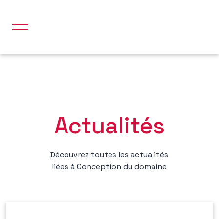
Actualités
struction à ossature bois
élévation
Ossature bois
Découvrez toutes les actualités
liées à Conception du domaine