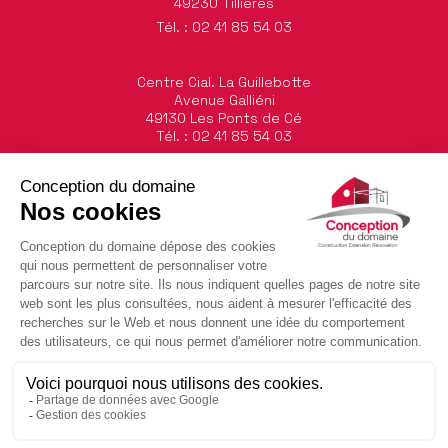
49230
Tillières
Tél. : 02 41 85 54 03
Centre Cial. La Guillebotte
Avenue Galliéni
49130 Les Ponts de Cé
Tél. : 02 41 85 54 03
Horaires :
Du lundi au vendredi
8h30/12h30 et 14h/18h
Le samedi sur RDV
Contact
Mentions légales