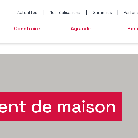
|
|
|
Actualités
Nos réalisations
Garanties
Parten
Construire
Agrandir
Rén
CONSTRUCTION DE
AGRANDISSEMENT DE
R
MAISON
MAISON
M
CONSTRUCTION À
SURÉLÉVATION
OSSATURE BOIS
OSSATURE BOIS
ent de maison