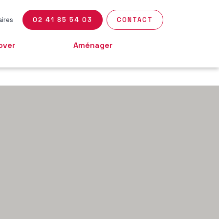
aires
02 41 85 54 03
CONTACT
over
Aménager
ÉNOVATION DE
MAINTIEN DOMICILE
AISON