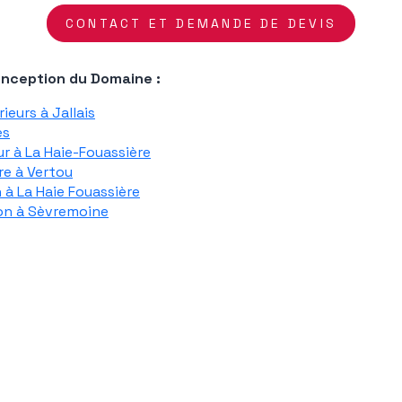
CONTACT ET DEMANDE DE DEVIS
onception du Domaine :
eurs à Jallais
es
r à La Haie-Fouassière
re à Vertou
à La Haie Fouassière
on à Sèvremoine