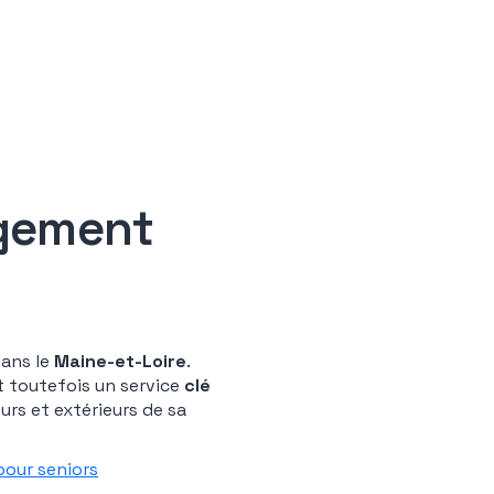
agement
dans le
Maine-et-Loire
.
it toutefois un service
clé
rs et extérieurs de sa
our seniors