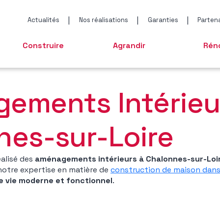
|
|
|
Actualités
Nos réalisations
Garanties
Parten
Construire
Agrandir
Rén
CONSTRUCTION DE
AGRANDISSEMENT DE
R
MAISON
MAISON
M
ements Intérieu
CONSTRUCTION À
SURÉLÉVATION
OSSATURE BOIS
OSSATURE BOIS
nes-sur-Loire
alisé des
aménagements intérieurs à Chalonnes-sur-Loi
notre expertise en matière de
construction de maison dans
de vie moderne et fonctionnel
.