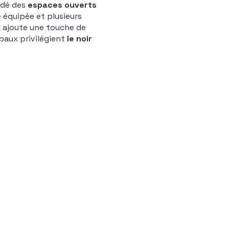
andé des
espaces ouverts
e équipée et plusieurs
x ajoute une touche de
paux privilégient
le noir