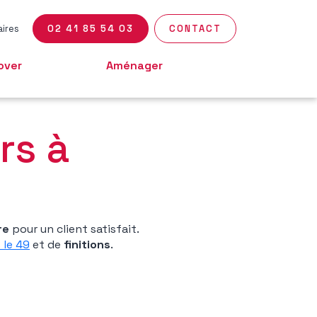
aires
02 41 85 54 03
CONTACT
over
Aménager
ÉNOVATION DE
MAINTIEN DOMICILE
AISON
rs à
re
pour un client satisfait.
 le 49
et de
finitions
.